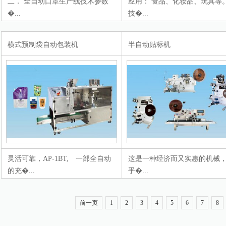
二． 全自动口罩生产线技术参数
应用： 食品、化妆品、玩具等
�...
技�...
横式预制袋自动包装机
半自动贴标机
灵活可靠，AP-1BT, 一部全自动
这是一种经济而又实惠的机械
的充�...
乎�...
前一页
1
2
3
4
5
6
7
8