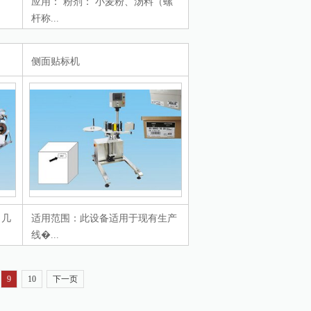
。
应用： 粉剂： 小麦粉、汤料（螺
杆称...
侧面贴标机
，几
适用范围：此设备适用于现有生产
线�...
9
10
下一页