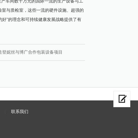
生产车间数千万元的国际一流的生产设备与工
实验室与质检室，这些一流的硬件设施、超强的
的好”的理念和可持续健康发展战略提供了有
佐登妮丝与博广合作包装设备项目
|
联系我们