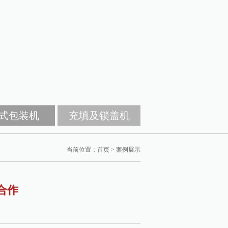
式包装机
充填及锁盖机
当前位置：
首页
>
案例展示
合作