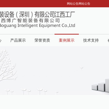
网站公告网站公告
心
产品展示
荣誉资质
案例展示
技术支持