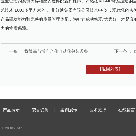
企业理念的实现需要相应的硬件配置作保障。严格按照GNP标准建造的
艺技术.1000多平方米的“广州好迪集团有限公司技术中心”，现代化的
产品研发能力和完善的质量管理体系，为好迪成功实现“大家好，才是真
力的物质保障。
上一条 ：
肯德基与博广合作自动化包装设备
下一条 ：
[返回列表]
|
产品展示
|
荣誉资质
|
案例展示
|
技术支持
|
在线留言
03080787