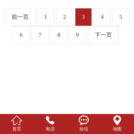
前一页
1
2
3
4
5
6
7
8
9
下一页




首页
电话
短信
地图